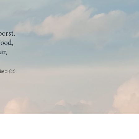
borst,
dood,
ur,
ied 8:6