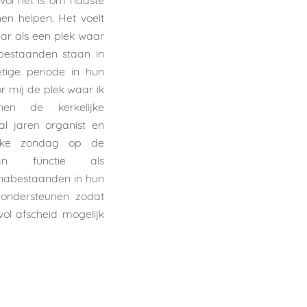
vol het is om naaste
nen helpen. Het voelt
aar als een plek waar
abestaanden staan in
etige periode in hun
or mij de plek waar ik
en de kerkelijke
al jaren organist en
elke zondag op de
jn functie als
k nabestaanden in hun
 ondersteunen zodat
ol afscheid mogelijk