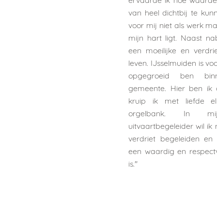
ervaarde ik hoe waarde
van heel dichtbij te kun
voor mij niet als werk m
mijn hart ligt. Naast n
een moeilijke en verdri
leven. IJsselmuiden is vo
opgegroeid ben binn
gemeente. Hier ben ik 
kruip ik met liefde 
orgelbank. In mi
uitvaartbegeleider wil i
verdriet begeleiden en
een waardig en respectv
is.''