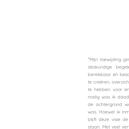
''Mijn toewijding gi
deskundige begel
bereikbaar en besc
te creëren, overzi
te hebben voor em
nodig was ik daad
de achtergrond w
was. Hoewel ik in
blijft deze visie 
staan. Met veel ve