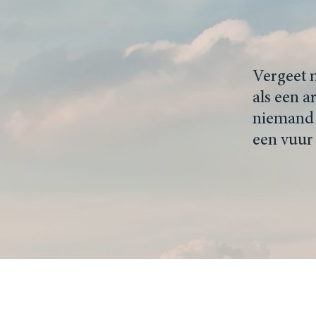
Vergeet m
als een a
niemand h
een vuur 