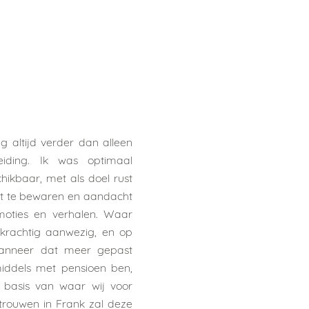
ng altijd verder dan alleen
eiding. Ik was optimaal
hikbaar, met als doel rust
cht te bewaren en aandacht
oties en verhalen. Waar
krachtig aanwezig, en op
anneer dat meer gepast
middels met pensioen ben,
de basis van waar wij voor
rtrouwen in Frank zal deze