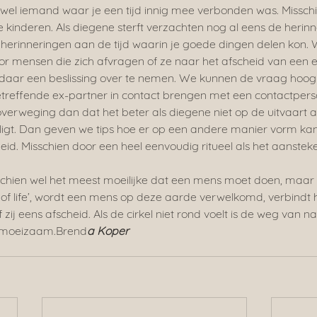
wel iemand waar je een tijd innig mee verbonden was. Misschien 
 kinderen. Als diegene sterft verzachten nog al eens de herin
e herinneringen aan de tijd waarin je goede dingen delen kon.
or mensen die zich afvragen of ze naar het afscheid van een
 daar een beslissing over te nemen. We kunnen de vraag hoog
etreffende ex-partner in contact brengen met een contactper
 overweging dan dat het beter als diegene niet op de uitvaart 
 ligt. Dan geven we tips hoe er op een andere manier vorm ka
id. Misschien door een heel eenvoudig ritueel als het aanstek
chien wel het meest moeilijke dat een mens moet doen, maar he
le of life’, wordt een mens op deze aarde verwelkomd, verbindt hi
zij eens afscheid. Als de cirkel niet rond voelt is de weg van
 moeizaam.Brend
a Koper