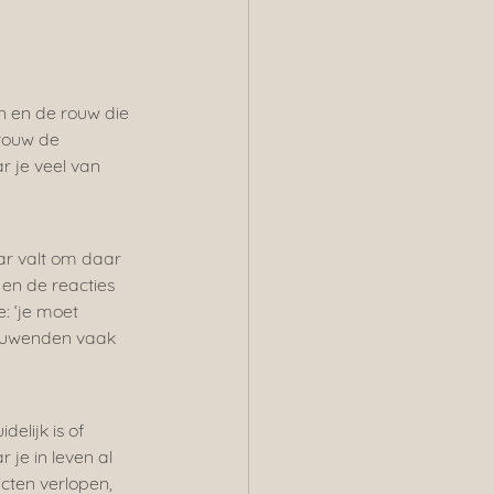
n en de rouw die 
rouw de 
r je veel van 
ar valt om daar 
en de reacties 
: ‘je moet 
rouwenden vaak 
elijk is of 
 je in leven al 
cten verlopen, 