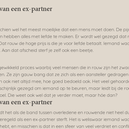
van een ex-partner
chien wel het meest moeilijke dat een mens moet doen. De pij
jn hebben alles met liefde te maken. Er wordt wel gezegd dat 
 Dat rouw de hoge prijs is die je voor liefde betaalt. Iemand waa
. Aan dat afscheid sterf je zelf ook een beetje.
ewikkeld proces waarbij veel mensen die in rouw zijn het zwa
n. Ze zijn gauw bang dat ze zich als een aansteller gedragen 
 ook niet altijd mee, hoe goed bedoeld ook. Het veel gehoorde
schijnlijk gezegd om iemand op te beuren, maar leidt bij de 
oel. Die weet ook wel dat je verder moet, maar hóe dan?
van een ex-partner
t het als de band tussen overledene en rouwende niet heel duid
e geregeld als een ex-partner sterft. Het is weliswaar iemand waar
t, en misschien is dat in een sfeer van veel verdriet en confli