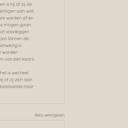
is hij of zij de 
neringen aan wat 
 We worden af en 
 ex mogen gaan. 
uit voorleggen 
soon binnen de 
aanwezig is 
n worden 
en van een kaars 
t is wel heel 
j of zij zich aan 
 nabestaande naar 
Alles weergeven