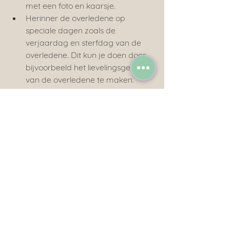
met een foto en kaarsje.
Herinner de overledene op 
speciale dagen zoals de 
verjaardag en sterfdag van de 
overledene. Dit kun je doen door 
bijvoorbeeld het lievelingsgebak 
van de overledene te maken.
Wie kan er helpen met kinderen en 
afscheid nemen?
Meander Uitvaartbegeleiding heeft 
ervaring met kinderen en afscheid 
nemen. Wij helpen u graag met 
kinderen en afscheid nemen. Vraag 
vrijblijvend meer informatie aan of 
maak een afspraak door te bellen 
naar 
038 - 453 63 20
. Daarnaast zijn 
we ook via de mail bereikbaar: 