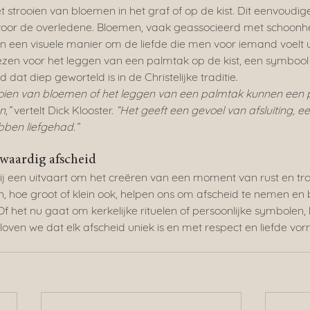
t strooien van bloemen in het graf of op de kist. Dit eenvoudi
 voor de overledene. Bloemen, vaak geassocieerd met schoonh
n een visuele manier om de liefde die men voor iemand voelt ui
ezen voor het leggen van een palmtak op de kist, een symbool
dat diep geworteld is in de Christelijke traditie.
rooien van bloemen of het leggen van een palmtak kunnen een 
n,”
 vertelt Dick Klooster. 
“Het geeft een gevoel van afsluiting, ee
ben liefgehad.”
waardig afscheid
 bij een uitvaart om het creëren van een moment van rust en tro
, hoe groot of klein ook, helpen ons om afscheid te nemen en b
Of het nu gaat om kerkelijke rituelen of persoonlijke symbolen, b
loven we dat elk afscheid uniek is en met respect en liefde 