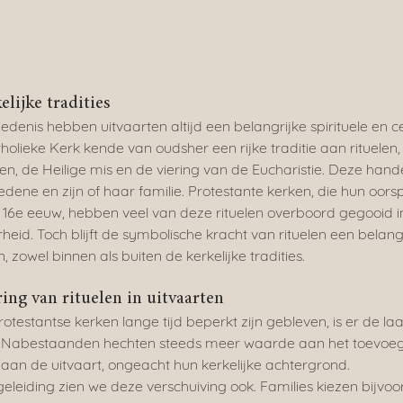
lijke tradities
hiedenis hebben uitvaarten altijd een belangrijke spirituele en 
ieke Kerk kende van oudsher een rijke traditie aan rituelen, z
n, de Heilige mis en de viering van de Eucharistie. Deze hand
ledene en zijn of haar familie. Protestante kerken, die hun oors
16e eeuw, hebben veel van deze rituelen overboord gegooid in
eid. Toch blijft de symbolische kracht van rituelen een belang
, zowel binnen als buiten de kerkelijke tradities.
ng van rituelen in uitvaarten
rotestantse kerken lange tijd beperkt zijn gebleven, is er de laa
. Nabestaanden hechten steeds meer waarde aan het toevoe
 aan de uitvaart, ongeacht hun kerkelijke achtergrond.
geleiding zien we deze verschuiving ook. Families kiezen bijvo