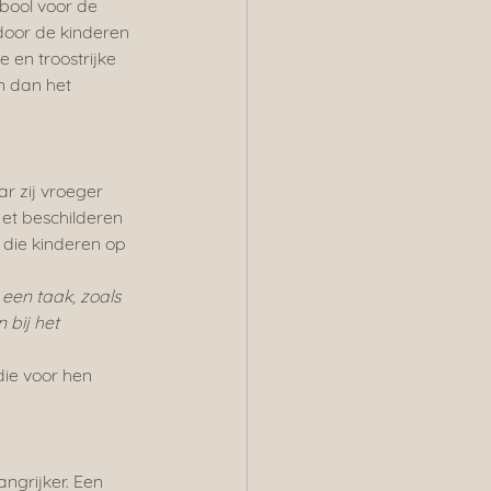
bool voor de 
oor de kinderen 
 en troostrijke 
n dan het 
r zij vroeger 
et beschilderen 
n die kinderen op 
een taak, zoals 
 bij het 
ie voor hen 
ngrijker. Een 