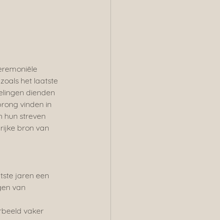
ceremoniële 
oals het laatste 
elingen dienden 
prong vinden in 
 hun streven 
rijke bron van 
tste jaren een 
gen van 
orbeeld vaker 