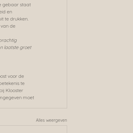
ge gebaar staat 
eid en 
t te drukken. 
 van de 
prachtig 
n laatste groet 
ost voor de 
etekenis te 
ij Klooster 
vormgegeven moet 
Alles weergeven