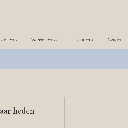
istenboek
Wensenboekje
Livestream
Contact
naar heden