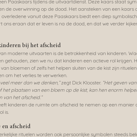
en Paaskaars tijdens de uitvaartdienst. Deze kaars staat sym
en de overwinning op de dood. Het aansteken van een kaars d
e overledene vanuit deze Paaskaars biedt een diep symbolische
t ons eraan dat er leven is na de dood, en dat we verder kijke
inderen bij het afscheid
van moderne uitvaarten is de betrokkenheid van kinderen. Waa
 gehouden, zien we nu dat kinderen een actieve rol krijgen. H
van bloemen of zelfs het helpen sluiten van de kist zijn rituele
n om het verlies te verwerken.
 veel meer dan we denken,”
 zegt Dick Klooster. 
“Het geven van 
 of het plaatsen van een bloem op de kist, kan hen enorm helpen
 van het afscheid.”
eft kinderen de ruimte om afscheid te nemen op een manier d
l is.
 en afscheid
erkelijke rituelen worden ook persoonlijke symbolen steeds bela