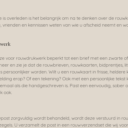
e is overleden is het belangrijk om na te denken over de rouwk
, vrienden en kennissen weten van wie u afscheid neemt en w
kwerk
uze voor rouwdrukwerk beperkt tot een brief met een zwarte of 
er en zie je dat de rouwbrieven, rouwkaarten, bidprentjes, lit
persoonlijker worden. Wilt u een rouwkaart in frisse, heldere 
elding erop? Of een tekening? Ook met een persoonlijke tekst k
lemaal als die handgeschreven is. Past een eenvoudig, sober o
jk ook.
post zorgvuldig wordt behandeld, wordt deze verstuurd in r
egels. U verzamelt de post in een rouwverzendset die wij vo