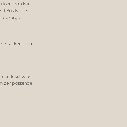
f doen, dan kan 
edt PostNL een 
g bezorgd.
 zes weken erna. 
f een tekst voor 
om zelf passende 