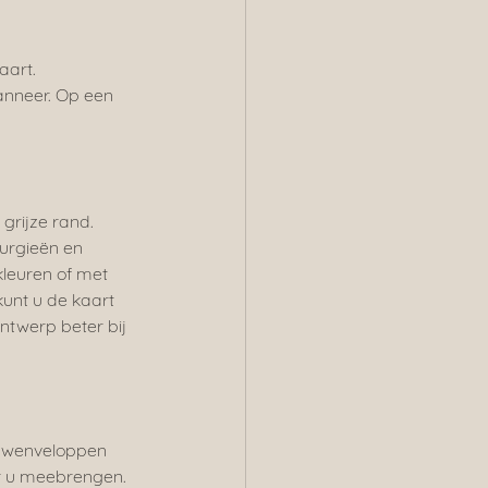
aart.
anneer. Op een 
grijze rand. 
urgieën en 
kleuren of met 
unt u de kaart 
ntwerp beter bij 
ouwenveloppen 
or u meebrengen. 